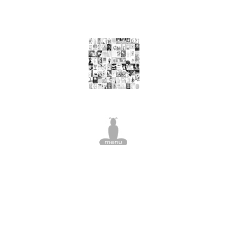
nourriture, arbre à viande, pomme