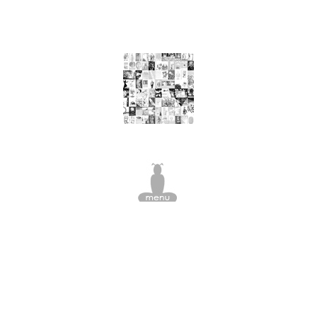
nourriture, arbre à viande, pomme