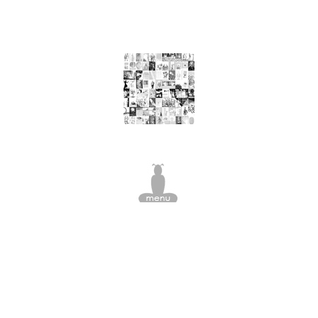
nourriture, arbre à viande, pomme