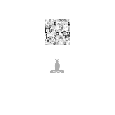
nourriture, arbre à viande, pomme