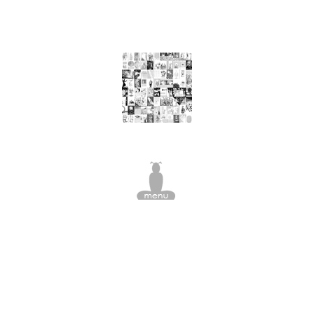
nourriture, arbre à viande, pomme