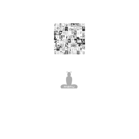
nourriture, arbre à viande, pomme