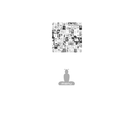
nourriture, arbre à viande, pomme