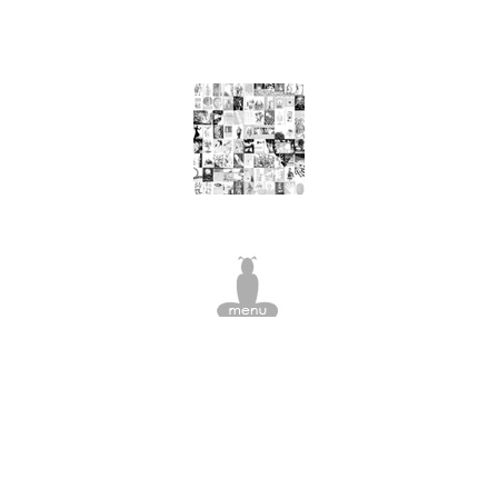
W
nourriture, arbre à viande, pomme