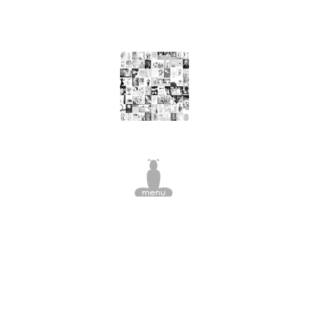
W
nourriture, arbre à viande, pomme