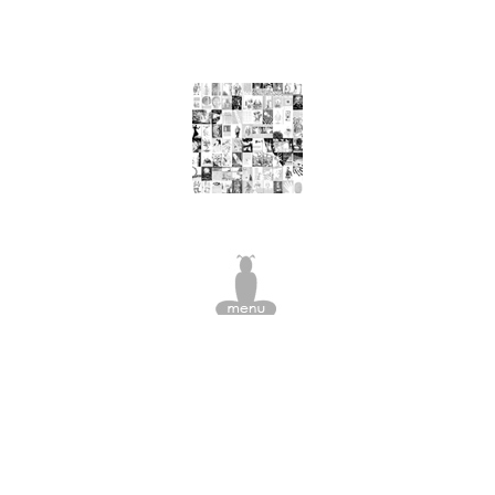
nourriture, arbre à viande, pomme