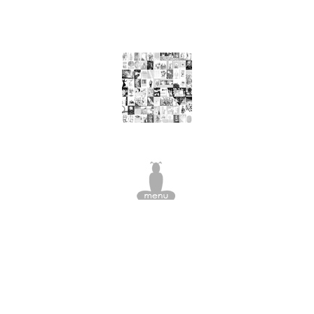
nourriture, arbre à viande, pomme