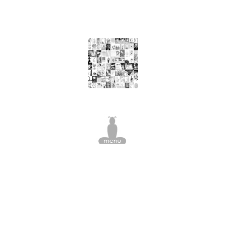
nourriture, arbre à viande, pomme