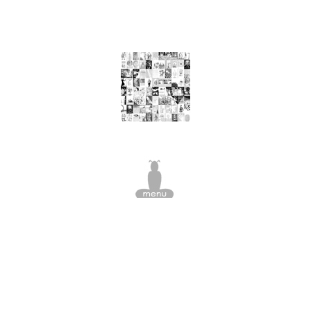
nourriture, arbre à viande, pomme